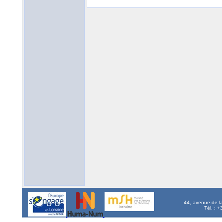
44, avenue de l
Tél. : 