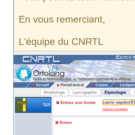
En vous remerciant,
L'équipe du CNRTL
Accueil
Portail lexical
Corpus
Lexique
Morphologie
Lexicographie
Etymologie
Entrez une forme
TLFi
notices corrigées
Erreur