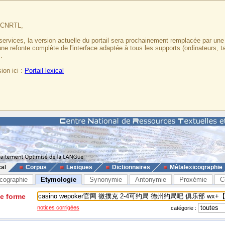
u CNRTL,
services, la version actuelle du portail sera prochainement remplacée par un
 une refonte complète de l'interface adaptée à tous les supports (ordinateurs, t
.
ion ici :
Portail lexical
cal
Corpus
Lexiques
Dictionnaires
Métalexicographie
cographie
Etymologie
Synonymie
Antonymie
Proxémie
C
ne forme
notices corrigées
catégorie :