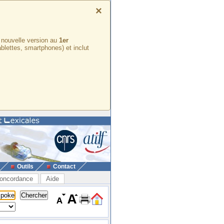
×
e nouvelle version au
1er
ablettes, smartphones) et inclut
Outils
Contact
oncordance
Aide