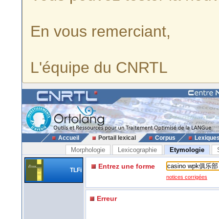
En vous remerciant,
L'équipe du CNRTL
Accueil
Portail lexical
Corpus
Lexique
Morphologie
Lexicographie
Etymologie
Entrez une forme
TLFi
notices corrigées
Erreur