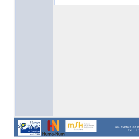
44, avenue de l
Tél. : 