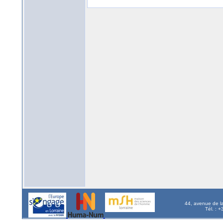
44, avenue de l
Tél. : 