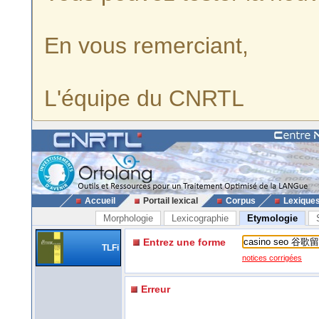
En vous remerciant,
L'équipe du CNRTL
Accueil
Portail lexical
Corpus
Lexique
Morphologie
Lexicographie
Etymologie
Entrez une forme
TLFi
notices corrigées
Erreur