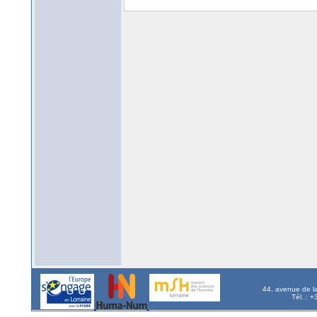
44, avenue de l
Tél. : 