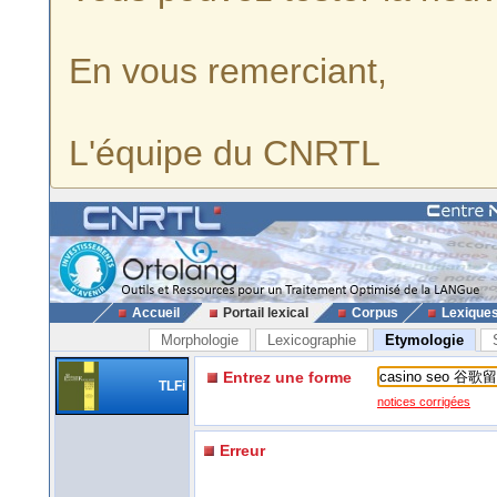
En vous remerciant,
L'équipe du CNRTL
Accueil
Portail lexical
Corpus
Lexique
Morphologie
Lexicographie
Etymologie
Entrez une forme
TLFi
notices corrigées
Erreur