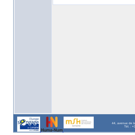
44, avenue de l
Tél. : 