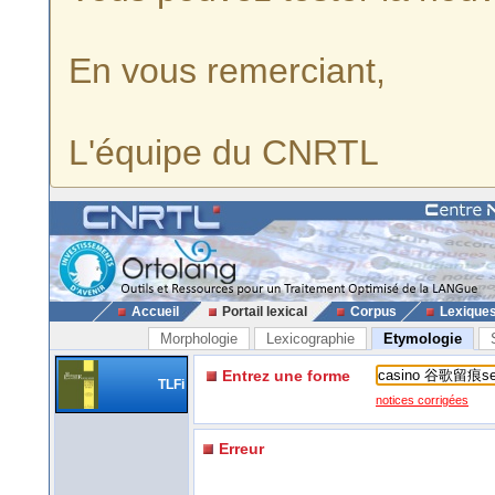
En vous remerciant,
L'équipe du CNRTL
Accueil
Portail lexical
Corpus
Lexique
Morphologie
Lexicographie
Etymologie
Entrez une forme
TLFi
notices corrigées
Erreur