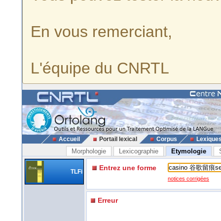
En vous remerciant,
L'équipe du CNRTL
Accueil
Portail lexical
Corpus
Lexique
Morphologie
Lexicographie
Etymologie
Entrez une forme
TLFi
notices corrigées
Erreur