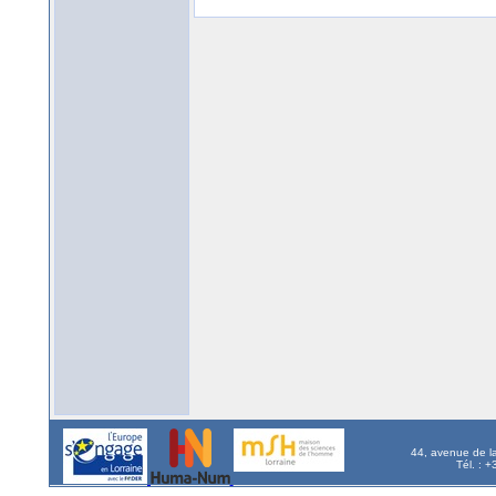
44, avenue de l
Tél. : 