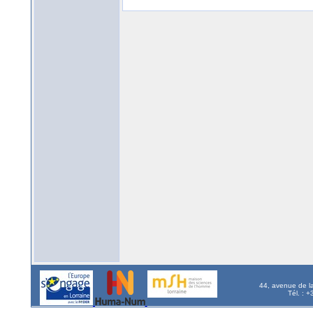
44, avenue de l
Tél. : 