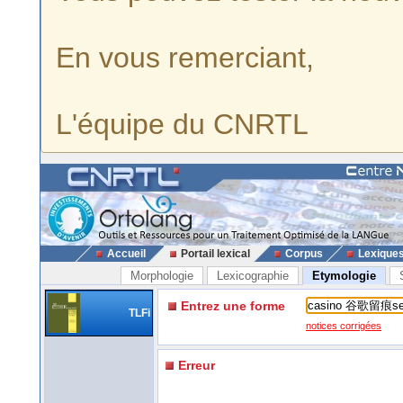
En vous remerciant,
L'équipe du CNRTL
Accueil
Portail lexical
Corpus
Lexique
Morphologie
Lexicographie
Etymologie
Entrez une forme
TLFi
notices corrigées
Erreur