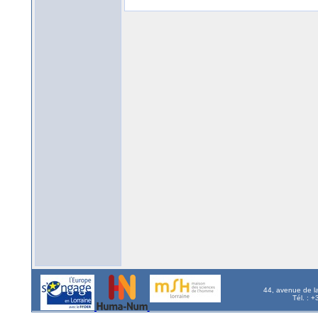
44, avenue de l
Tél. : 