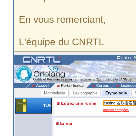
En vous remerciant,
L'équipe du CNRTL
Accueil
Portail lexical
Corpus
Lexique
Morphologie
Lexicographie
Etymologie
Entrez une forme
TLFi
notices corrigées
Erreur