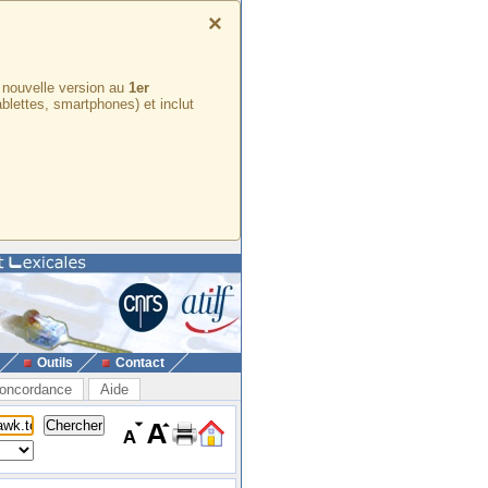
×
e nouvelle version au
1er
ablettes, smartphones) et inclut
Outils
Contact
oncordance
Aide