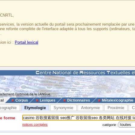
u CNRTL,
services, la version actuelle du portail sera prochainement remplacée par un
 une refonte complète de l'interface adaptée à tous les supports (ordinateurs, t
.
ion ici :
Portail lexical
cal
Corpus
Lexiques
Dictionnaires
Métalexicographie
cographie
Etymologie
Synonymie
Antonymie
Proxémie
C
ne forme
notices corrigées
catégorie :