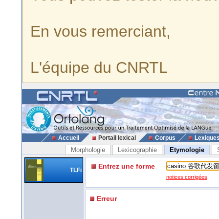
En vous remerciant,
L'équipe du CNRTL
Accueil
Portail lexical
Corpus
Lexique
Morphologie
Lexicographie
Etymologie
Entrez une forme
TLFi
notices corrigées
Erreur