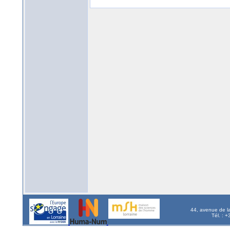
44, avenue de l
Tél. : 