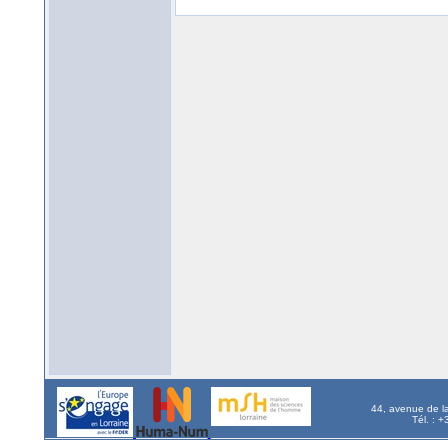
44, avenue de l
Tél. : 