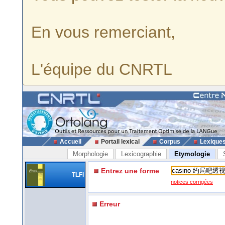
En vous remerciant,
L'équipe du CNRTL
Accueil
Portail lexical
Corpus
Lexique
Morphologie
Lexicographie
Etymologie
Entrez une forme
TLFi
notices corrigées
Erreur