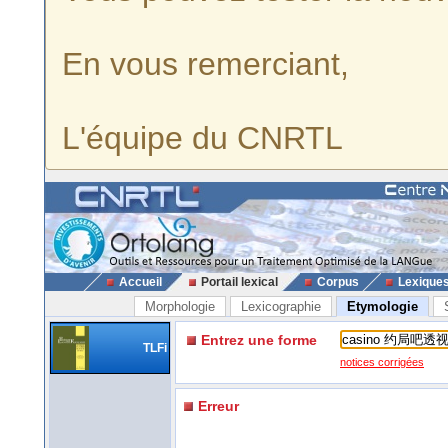
En vous remerciant,
L'équipe du CNRTL
Accueil
Portail lexical
Corpus
Lexique
Morphologie
Lexicographie
Etymologie
Entrez une forme
TLFi
notices corrigées
Erreur