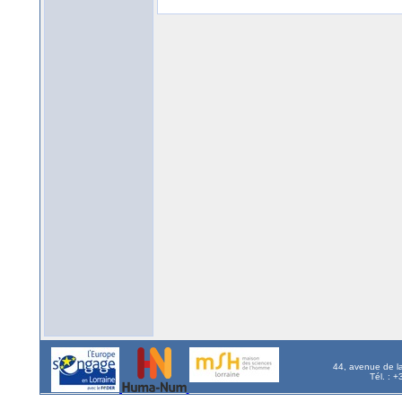
44, avenue de l
Tél. : 