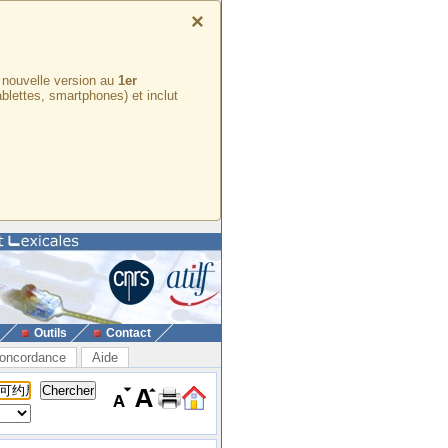
×
e nouvelle version au
1er
ablettes, smartphones) et inclut
Outils
Contact
oncordance
Aide