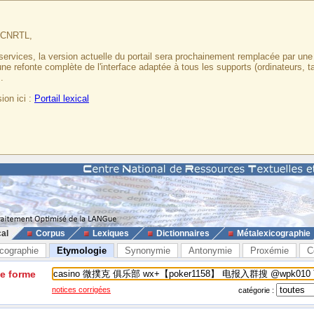
u CNRTL,
services, la version actuelle du portail sera prochainement remplacée par un
 une refonte complète de l'interface adaptée à tous les supports (ordinateurs, t
.
ion ici :
Portail lexical
cal
Corpus
Lexiques
Dictionnaires
Métalexicographie
cographie
Etymologie
Synonymie
Antonymie
Proxémie
C
ne forme
notices corrigées
catégorie :