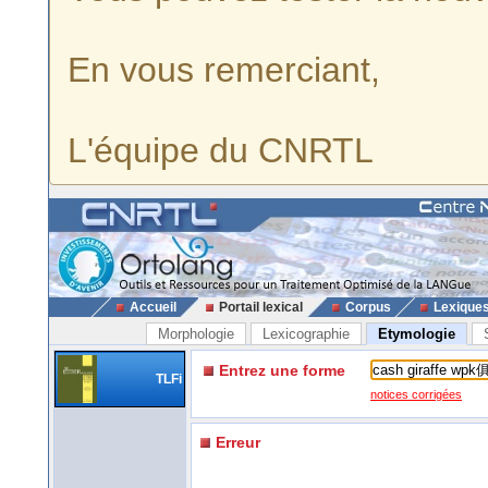
En vous remerciant,
L'équipe du CNRTL
Accueil
Portail lexical
Corpus
Lexique
Morphologie
Lexicographie
Etymologie
Entrez une forme
TLFi
notices corrigées
Erreur