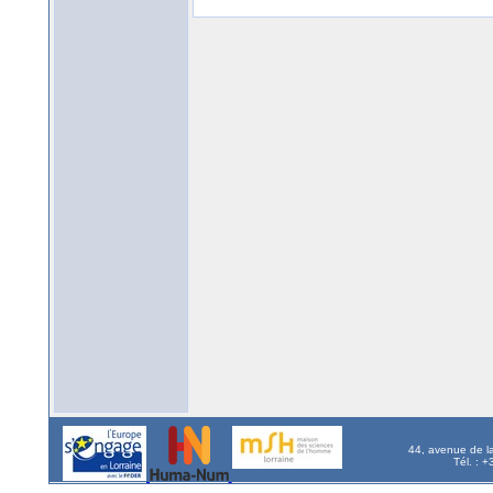
44, avenue de l
Tél. : 