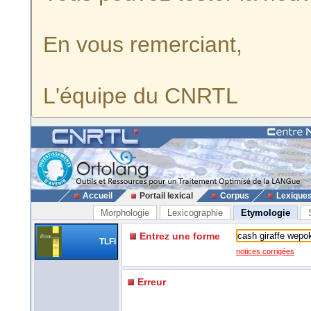
En vous remerciant,
L'équipe du CNRTL
Accueil
Portail lexical
Corpus
Lexique
Morphologie
Lexicographie
Etymologie
Entrez une forme
TLFi
notices corrigées
Erreur