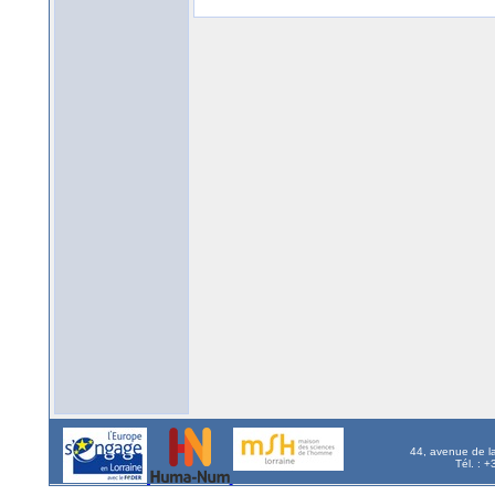
44, avenue de l
Tél. : 