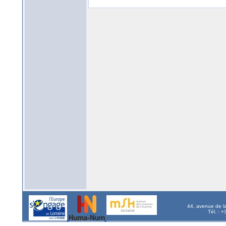
44, avenue de l
Tél. : 