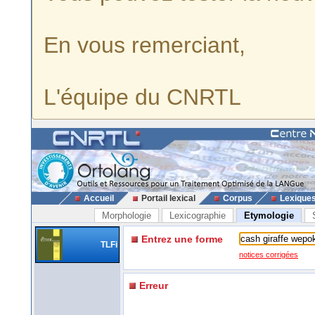
En vous remerciant,
L'équipe du CNRTL
Accueil
Portail lexical
Corpus
Lexique
Morphologie
Lexicographie
Etymologie
Entrez une forme
TLFi
notices corrigées
Erreur