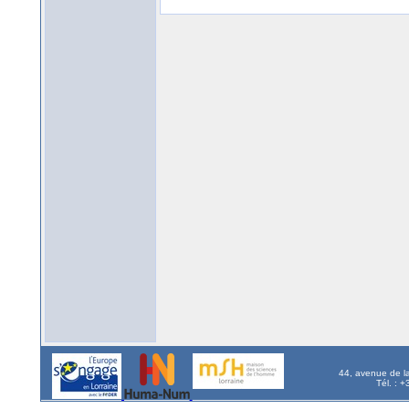
44, avenue de l
Tél. : 