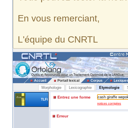
En vous remerciant,
L'équipe du CNRTL
Accueil
Portail lexical
Corpus
Lexique
Morphologie
Lexicographie
Etymologie
Entrez une forme
TLFi
notices corrigées
Erreur