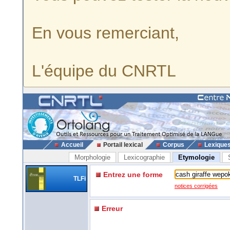
En vous remerciant,
L'équipe du CNRTL
Accueil
Portail lexical
Corpus
Lexique
Morphologie
Lexicographie
Etymologie
Entrez une forme
TLFi
notices corrigées
Erreur