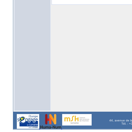
44, avenue de l
Tél. : 