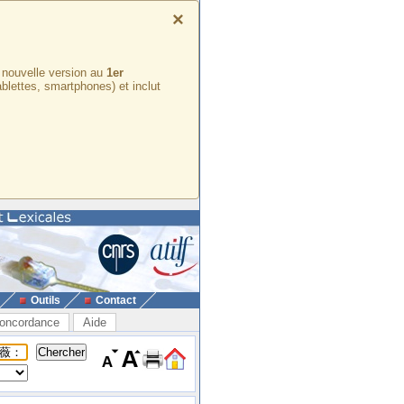
×
e nouvelle version au
1er
ablettes, smartphones) et inclut
Outils
Contact
oncordance
Aide