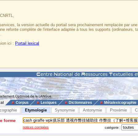
u CNRTL,
services, la version actuelle du portail sera prochainement remplacée par un
 une refonte complète de l'interface adaptée à tous les supports (ordinateurs, t
.
ion ici :
Portail lexical
cal
Corpus
Lexiques
Dictionnaires
Métalexicographie
cographie
Etymologie
Synonymie
Antonymie
Proxémie
C
ne forme
notices corrigées
catégorie :