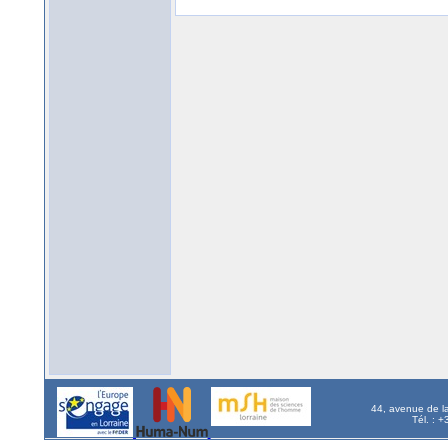
44, avenue de l
Tél. : 