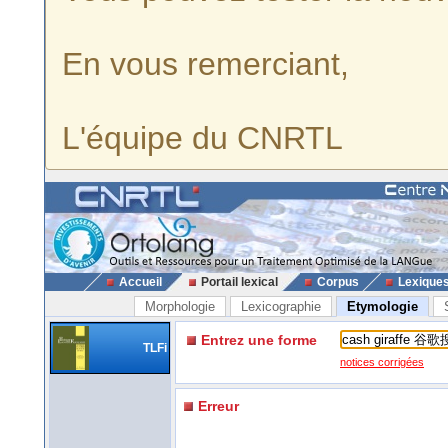
En vous remerciant,
L'équipe du CNRTL
Accueil
Portail lexical
Corpus
Lexique
Morphologie
Lexicographie
Etymologie
Entrez une forme
TLFi
notices corrigées
Erreur