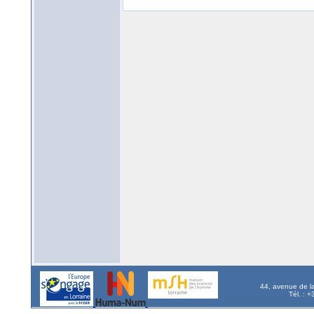
44, avenue de l
Tél. : 