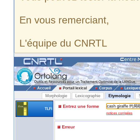
En vous remerciant,
L'équipe du CNRTL
Accueil
Portail lexical
Corpus
Lexique
Morphologie
Lexicographie
Etymologie
Entrez une forme
TLFi
notices corrigées
Erreur