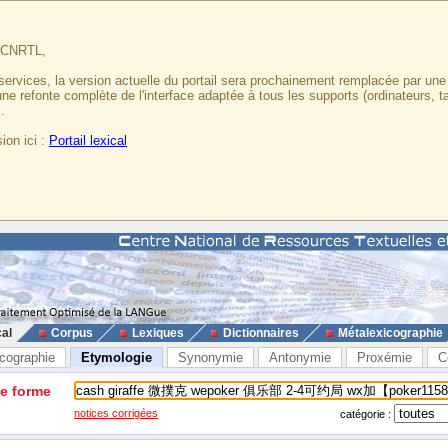
u CNRTL,
services, la version actuelle du portail sera prochainement remplacée par un
 une refonte complète de l'interface adaptée à tous les supports (ordinateurs, t
.
ion ici :
Portail lexical
cal
Corpus
Lexiques
Dictionnaires
Métalexicographie
cographie
Etymologie
Synonymie
Antonymie
Proxémie
C
ne forme
notices corrigées
catégorie :