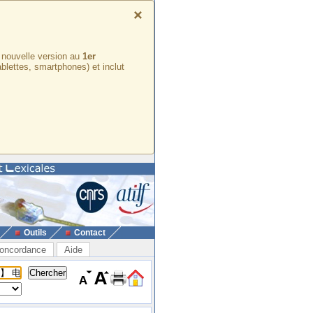
×
e nouvelle version au
1er
ablettes, smartphones) et inclut
Outils
Contact
oncordance
Aide