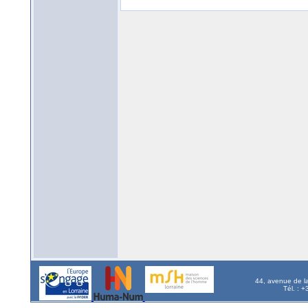
44, avenue de l
Tél. : 