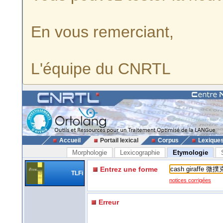
En vous remerciant,
L'équipe du CNRTL
Accueil
Portail lexical
Corpus
Lexique
Morphologie
Lexicographie
Etymologie
Entrez une forme
TLFi
notices corrigées
Erreur