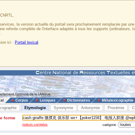
u CNRTL,
services, la version actuelle du portail sera prochainement remplacée par un
 une refonte complète de l'interface adaptée à tous les supports (ordinateurs, t
.
ion ici :
Portail lexical
cal
Corpus
Lexiques
Dictionnaires
Métalexicographie
cographie
Etymologie
Synonymie
Antonymie
Proxémie
C
ne forme
notices corrigées
catégorie :