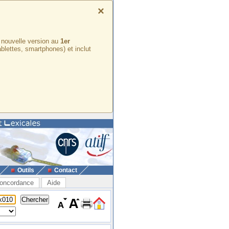
×
e nouvelle version au
1er
ablettes, smartphones) et inclut
Outils
Contact
oncordance
Aide