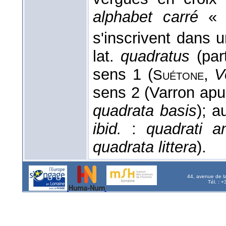
alphabet carré
« d
s'inscrivent dans 
lat.
quadratus
(par
sens 1 (
,
V
Suétone
sens 2 (Varron ap
quadrata basis
); a
ibid.
:
quadrati an
quadrata littera
).
44, avenue de l
Tél. : 