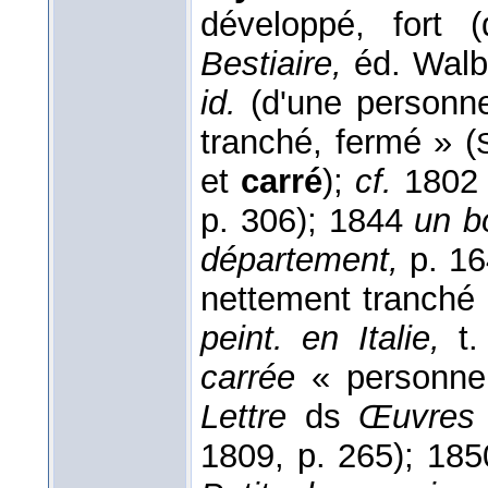
développé, fort 
Bestiaire,
éd. Walbe
id.
(d'une personne
tranché, fermé » (
et
carré
);
cf.
180
p. 306); 1844
un b
département,
p. 16
nettement tranché (
peint. en Italie,
t.
carrée
« personne 
Lettre
ds
Œuvres 
1809, p. 265); 18