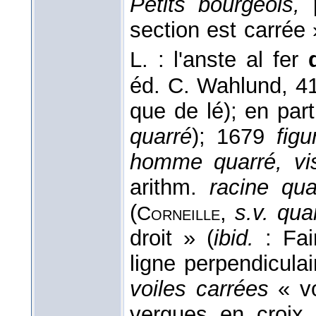
Petits bourgeois,
p
section est carrée 
L. : l'anste al fer
éd. C. Wahlund, 4
que de lé); en par
quarré
); 1679
fig
homme quarré, vi
arithm.
racine quar
(
,
s.v. qua
Corneille
droit » (
ibid.
: Fai
ligne perpendicula
voiles carrées
« vo
vergues en croix