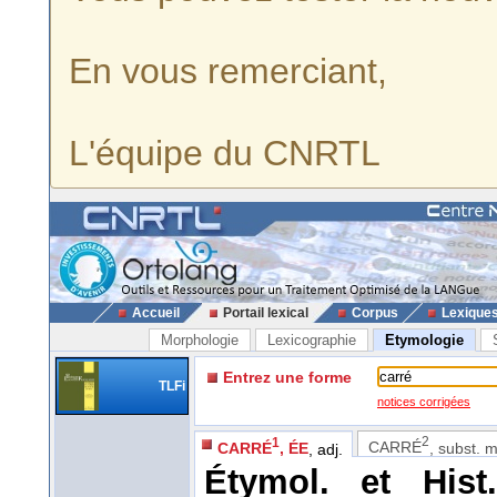
En vous remerciant,
L'équipe du CNRTL
Accueil
Portail lexical
Corpus
Lexique
Morphologie
Lexicographie
Etymologie
Entrez une forme
TLFi
notices corrigées
2
1
CARRÉ
, subst. 
CARRÉ
, ÉE
, adj.
Étymol. et Hist