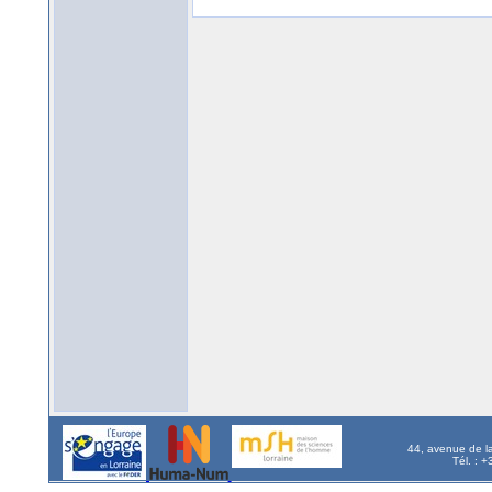
44, avenue de l
Tél. : 