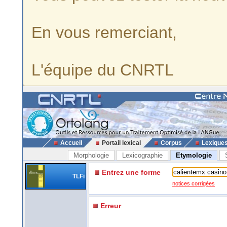
En vous remerciant,
L'équipe du CNRTL
Accueil
Portail lexical
Corpus
Lexique
Morphologie
Lexicographie
Etymologie
Entrez une forme
TLFi
notices corrigées
Erreur