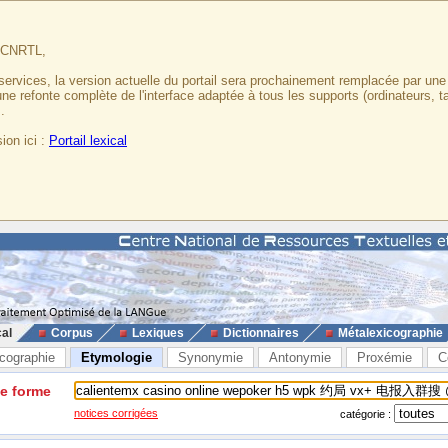
u CNRTL,
services, la version actuelle du portail sera prochainement remplacée par un
 une refonte complète de l'interface adaptée à tous les supports (ordinateurs, t
.
ion ici :
Portail lexical
cal
Corpus
Lexiques
Dictionnaires
Métalexicographie
cographie
Etymologie
Synonymie
Antonymie
Proxémie
C
ne forme
notices corrigées
catégorie :