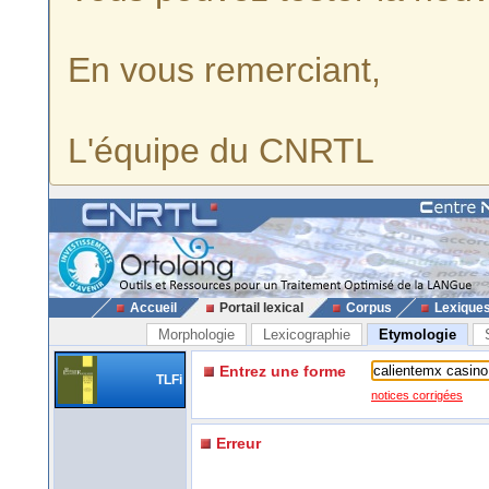
En vous remerciant,
L'équipe du CNRTL
Accueil
Portail lexical
Corpus
Lexique
Morphologie
Lexicographie
Etymologie
Entrez une forme
TLFi
notices corrigées
Erreur