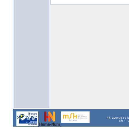
44, avenue de l
Tél. : 