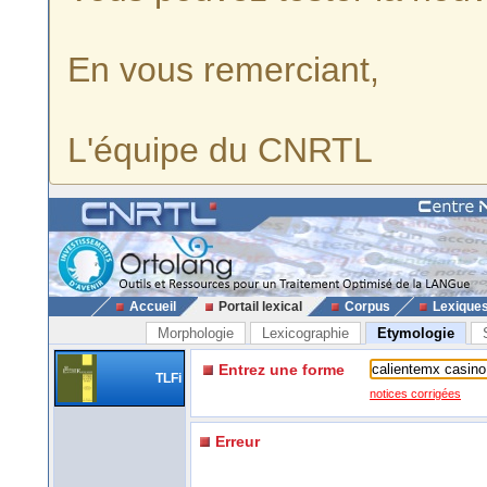
En vous remerciant,
L'équipe du CNRTL
Accueil
Portail lexical
Corpus
Lexique
Morphologie
Lexicographie
Etymologie
Entrez une forme
TLFi
notices corrigées
Erreur