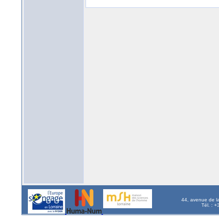
44, avenue de l
Tél. : 