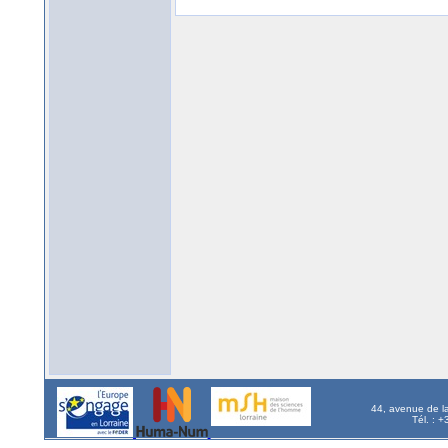
44, avenue de l
Tél. : 