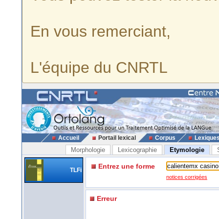
En vous remerciant,
L'équipe du CNRTL
Accueil
Portail lexical
Corpus
Lexique
Morphologie
Lexicographie
Etymologie
Entrez une forme
TLFi
notices corrigées
Erreur