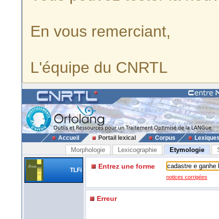
En vous remerciant,
L'équipe du CNRTL
Accueil
Portail lexical
Corpus
Lexique
Morphologie
Lexicographie
Etymologie
Entrez une forme
TLFi
notices corrigées
Erreur