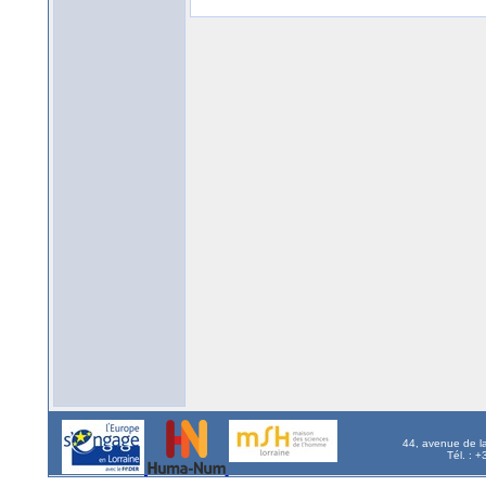
44, avenue de l
Tél. : 