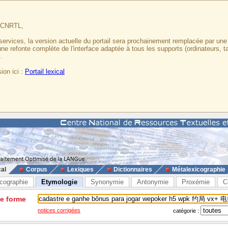
u CNRTL,
services, la version actuelle du portail sera prochainement remplacée par un
 une refonte complète de l'interface adaptée à tous les supports (ordinateurs, t
.
ion ici :
Portail lexical
cal
Corpus
Lexiques
Dictionnaires
Métalexicographie
cographie
Etymologie
Synonymie
Antonymie
Proxémie
C
ne forme
notices corrigées
catégorie :