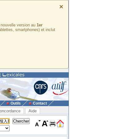
×
e nouvelle version au
1er
ablettes, smartphones) et inclut
Outils
Contact
oncordance
Aide