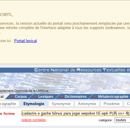
u CNRTL,
services, la version actuelle du portail sera prochainement remplacée par un
 une refonte complète de l'interface adaptée à tous les supports (ordinateurs, t
.
ion ici :
Portail lexical
cal
Corpus
Lexiques
Dictionnaires
Métalexicographie
cographie
Etymologie
Synonymie
Antonymie
Proxémie
C
ne forme
notices corrigées
catégorie :