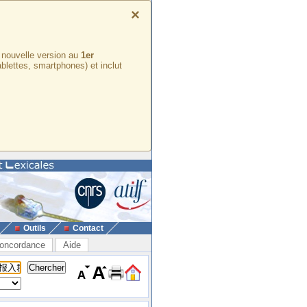
×
e nouvelle version au
1er
ablettes, smartphones) et inclut
Outils
Contact
oncordance
Aide