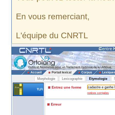
En vous remerciant,
L'équipe du CNRTL
Accueil
Portail lexical
Corpus
Lexique
Morphologie
Lexicographie
Etymologie
Entrez une forme
TLFi
notices corrigées
Erreur