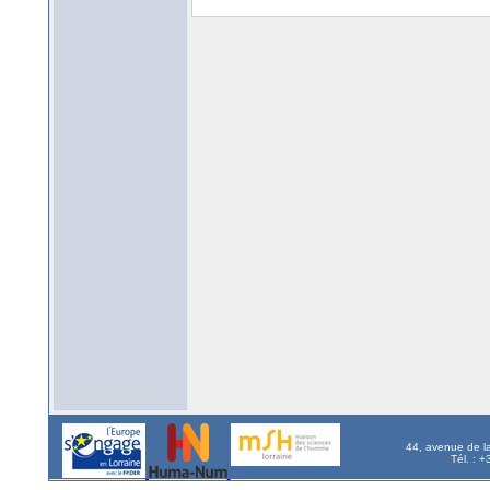
44, avenue de l
Tél. : 