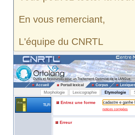
En vous remerciant,
L'équipe du CNRTL
Accueil
Portail lexical
Corpus
Lexique
Morphologie
Lexicographie
Etymologie
Entrez une forme
TLFi
notices corrigées
Erreur