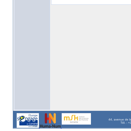
44, avenue de l
Tél. : 