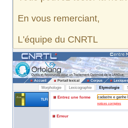
En vous remerciant,
L'équipe du CNRTL
Accueil
Portail lexical
Corpus
Lexique
Morphologie
Lexicographie
Etymologie
Entrez une forme
TLFi
notices corrigées
Erreur