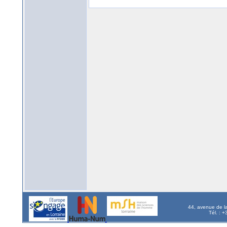
44, avenue de l
Tél. : 