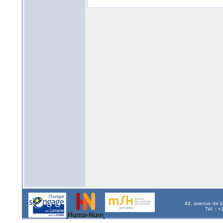
44, avenue de l
Tél. : 