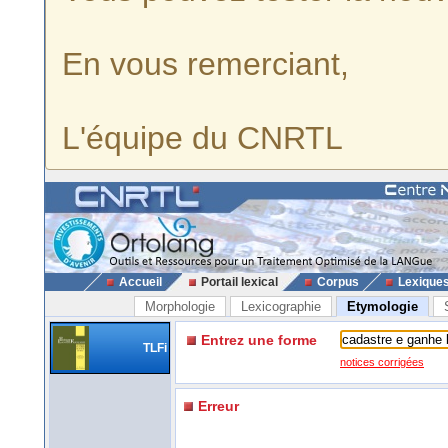
En vous remerciant,
L'équipe du CNRTL
Accueil
Portail lexical
Corpus
Lexique
Morphologie
Lexicographie
Etymologie
Entrez une forme
TLFi
notices corrigées
Erreur