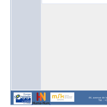
44, avenue de l
Tél. : 