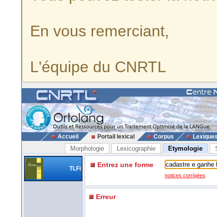
En vous remerciant,
L'équipe du CNRTL
Accueil
Portail lexical
Corpus
Lexique
Morphologie
Lexicographie
Etymologie
Entrez une forme
TLFi
notices corrigées
Erreur