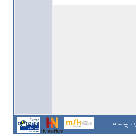
44, avenue de l
Tél. : 