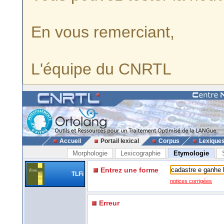
En vous remerciant,
L'équipe du CNRTL
Accueil
Portail lexical
Corpus
Lexique
Morphologie
Lexicographie
Etymologie
Entrez une forme
TLFi
notices corrigées
Erreur