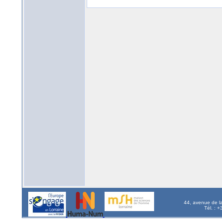
44, avenue de l
Tél. : 