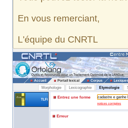
En vous remerciant,
L'équipe du CNRTL
Accueil
Portail lexical
Corpus
Lexique
Morphologie
Lexicographie
Etymologie
Entrez une forme
TLFi
notices corrigées
Erreur