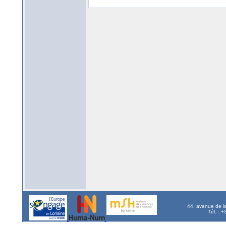
44, avenue de l
Tél. : 