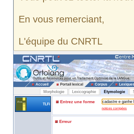
En vous remerciant,
L'équipe du CNRTL
Accueil
Portail lexical
Corpus
Lexique
Morphologie
Lexicographie
Etymologie
Entrez une forme
TLFi
notices corrigées
Erreur