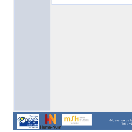
44, avenue de l
Tél. : 