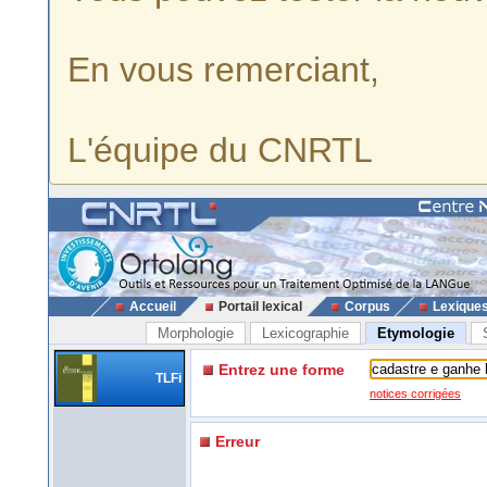
En vous remerciant,
L'équipe du CNRTL
Accueil
Portail lexical
Corpus
Lexique
Morphologie
Lexicographie
Etymologie
Entrez une forme
TLFi
notices corrigées
Erreur