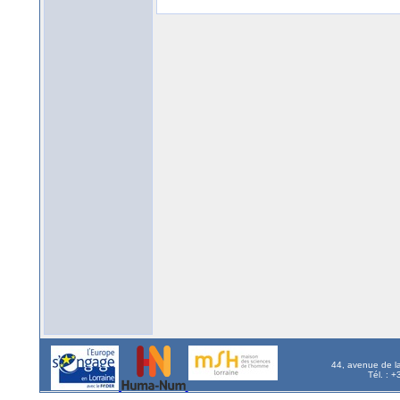
44, avenue de l
Tél. : 