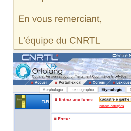
En vous remerciant,
L'équipe du CNRTL
Accueil
Portail lexical
Corpus
Lexique
Morphologie
Lexicographie
Etymologie
Entrez une forme
TLFi
notices corrigées
Erreur