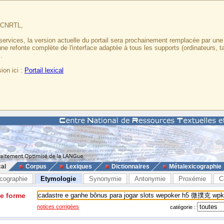
u CNRTL,
services, la version actuelle du portail sera prochainement remplacée par un
 une refonte complète de l'interface adaptée à tous les supports (ordinateurs, t
.
ion ici :
Portail lexical
cal
Corpus
Lexiques
Dictionnaires
Métalexicographie
cographie
Etymologie
Synonymie
Antonymie
Proxémie
C
ne forme
notices corrigées
catégorie :