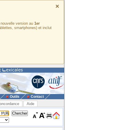
×
e nouvelle version au
1er
ablettes, smartphones) et inclut
Outils
Contact
oncordance
Aide