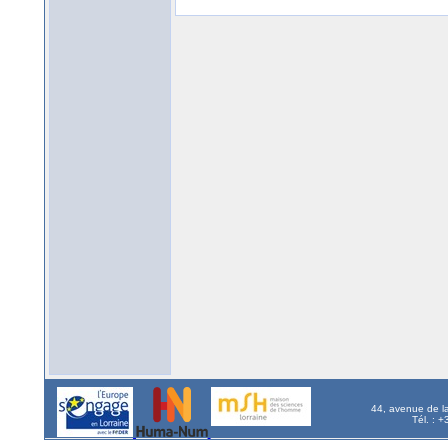
44, avenue de l
Tél. : 