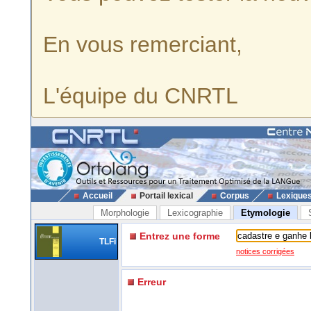
En vous remerciant,
L'équipe du CNRTL
Accueil
Portail lexical
Corpus
Lexique
Morphologie
Lexicographie
Etymologie
Entrez une forme
TLFi
notices corrigées
Erreur