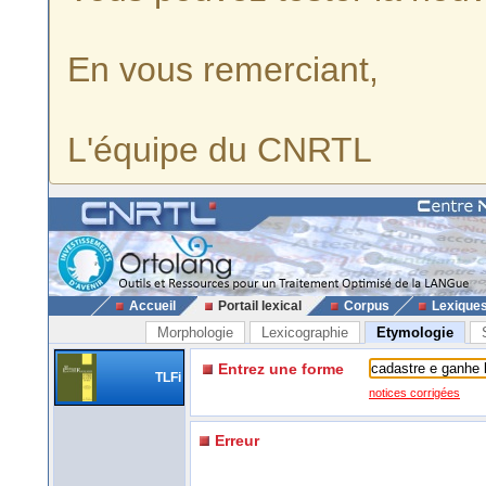
En vous remerciant,
L'équipe du CNRTL
Accueil
Portail lexical
Corpus
Lexique
Morphologie
Lexicographie
Etymologie
Entrez une forme
TLFi
notices corrigées
Erreur