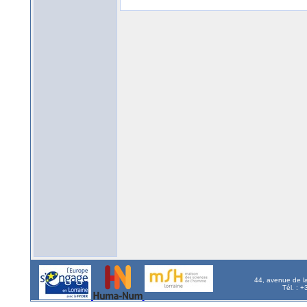
44, avenue de l
Tél. : 