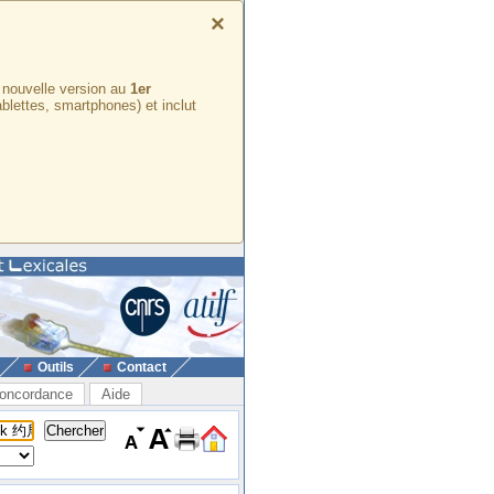
×
e nouvelle version au
1er
ablettes, smartphones) et inclut
Outils
Contact
oncordance
Aide