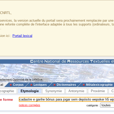
u CNRTL,
services, la version actuelle du portail sera prochainement remplacée par un
 une refonte complète de l'interface adaptée à tous les supports (ordinateurs, t
.
ion ici :
Portail lexical
cal
Corpus
Lexiques
Dictionnaires
Métalexicographie
cographie
Etymologie
Synonymie
Antonymie
Proxémie
C
ne forme
notices corrigées
catégorie :