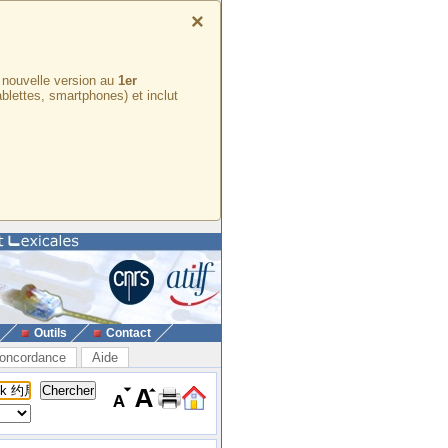
×
e nouvelle version au
1er
ablettes, smartphones) et inclut
Outils
Contact
oncordance
Aide