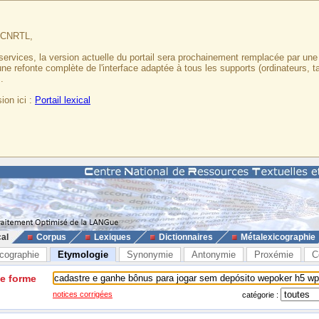
u CNRTL,
services, la version actuelle du portail sera prochainement remplacée par un
 une refonte complète de l'interface adaptée à tous les supports (ordinateurs, t
.
ion ici :
Portail lexical
cal
Corpus
Lexiques
Dictionnaires
Métalexicographie
cographie
Etymologie
Synonymie
Antonymie
Proxémie
C
ne forme
notices corrigées
catégorie :