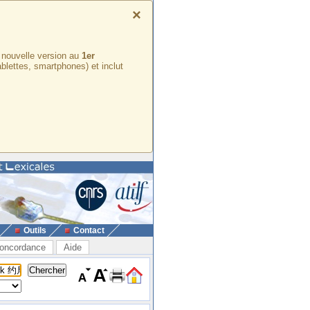
×
e nouvelle version au
1er
ablettes, smartphones) et inclut
Outils
Contact
oncordance
Aide