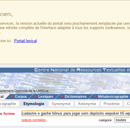
u CNRTL,
services, la version actuelle du portail sera prochainement remplacée par un
 une refonte complète de l'interface adaptée à tous les supports (ordinateurs, t
.
ion ici :
Portail lexical
cal
Corpus
Lexiques
Dictionnaires
Métalexicographie
cographie
Etymologie
Synonymie
Antonymie
Proxémie
C
ne forme
notices corrigées
catégorie :